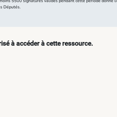
u moins 5500 signatures valides pendant cette période donne l
es Députés.
isé à accéder à cette ressource.