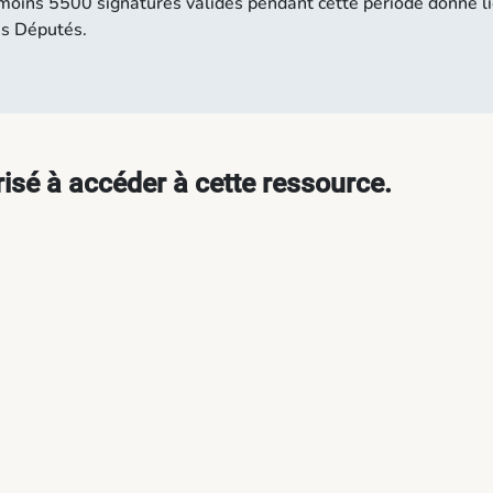
u moins 5500 signatures valides pendant cette période donne l
es Députés.
isé à accéder à cette ressource.