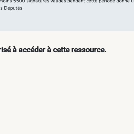
u moins 5500 signatures valides pendant cette période donne l
es Députés.
isé à accéder à cette ressource.