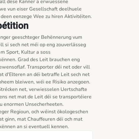
all dëse Kanner a erwuessene 
e vun eiser Gesellschaft deelhuele 
 deen eenzege Wee zu hiren Aktivitéiten.
pétition
t enger geeschteger Behënnerung vum 
l si sech net méi op eng zouverlässeg 
am Sport, Kultur a soss 
 kënnen. Grad des Leit brauchen eng 
ensoflaf. Transporter déi net oder vill 
 d'Elteren an déi betraffe Leit sech net 
doheem bleiwen, wéi ee Risiko anzegoen. 
trécken net, verwiesselen Uertschafte 
 net mat de Leit déi se transportéiere 
 zu enormen Unsecherheeten. 
eger Regioun, och wéinst ökologeschen 
at ginn, mat Chauffeuren déi och mat 
kënnen an si eventuell kennen. 