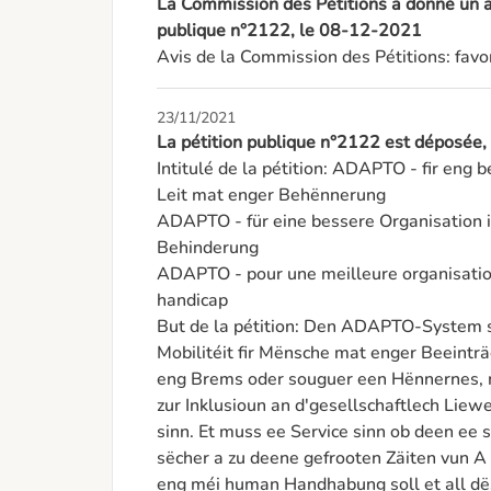
La Commission des Pétitions a donné un av
publique n°2122, le 08-12-2021
Avis de la Commission des Pétitions: favo
23/11/2021
La pétition publique n°2122 est déposée
Intitulé de la pétition: ADAPTO - fir eng 
Leit mat enger Behënnerung

ADAPTO - für eine bessere Organisation i
Behinderung

ADAPTO - pour une meilleure organisation
handicap

But de la pétition: Den ADAPTO-System so
Mobilitéit fir Mënsche mat enger Beeinträc
eng Brems oder souguer een Hënnernes, 
zur Inklusioun an d'gesellschaftlech Liewe
sinn. Et muss ee Service sinn ob deen ee 
sëcher a zu deene gefrooten Zäiten vun A 
eng méi human Handhabung soll et all dë