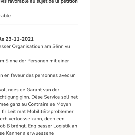
is favorable au sujet de la pétition
rable
, le 23-11-2021
besser Organisatioun am Sënn vu 
m Sinne der Personen mit einer 
 en faveur des personnes avec un 
ll nees ee Garant vun der 
htigung ginn. Dëse Service soll net 
mee ganz au Contraire ee Moyen 
 fir Leit mat Mobilitéitsproblemer 
sech verloosse kann, deen een 
ob B bréngt. Eng besser Logistik an 
se Kanner a erwuessene 