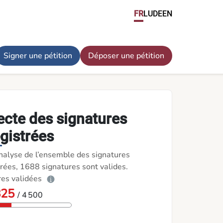
m Sinne der Personen mit einer Behinderung ADAPTO - pour un
FR
LU
DE
EN
Signer une pétition
Déposer une pétition
ecte des signatures
gistrées
nalyse de l’ensemble des signatures
rées, 1688 signatures sont valides.
res validées
825
/ 4 500