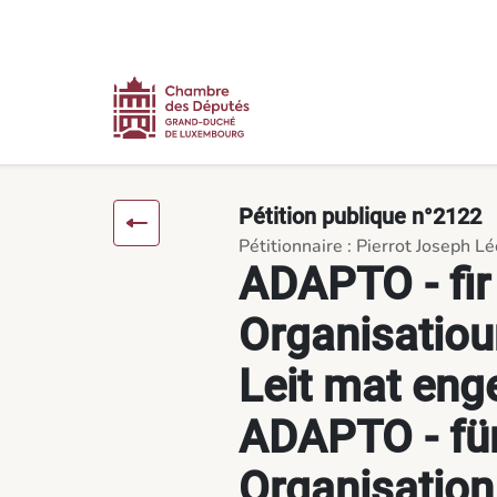
Contenu
Menu
Pied de page
ADAPTO - fir eng besser Organisatioun am Sënn vu Leit mat 
Pétition publique n°2122
Pétitionnaire : Pierrot Joseph L
ADAPTO - fir
Organisatio
Leit mat eng
ADAPTO - für
Organisation