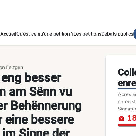
enger Behënnerung ADAPTO - für eine bessere Organisation i
Accueil
Qu’est-ce qu’une pétition ?
Les pétitions
Débats publics
éon Feltgen
Coll
 eng besser
enre
un am Sënn vu
Après a
enregist
er Behënnerung
Signatu
 eine bessere
1 
 im Sinne der