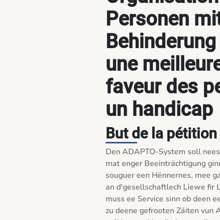
Personen mit
Behinderung
une meilleur
faveur des p
un handicap
But de la pétition
Den ADAPTO-System soll nees ee
mat enger Beeinträchtigung ginn
souguer een Hënnernes, mee gan
an d'gesellschaftlech Liewe fir 
muss ee Service sinn ob deen ee
zu deene gefrooten Zäiten vun A