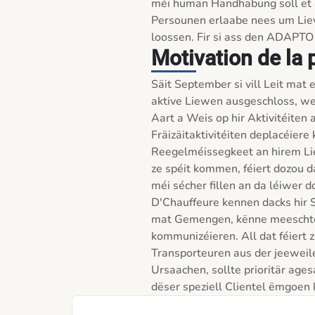
méi human Handhabung soll et 
Persounen erlaabe nees um Liew
loossen. Fir si ass den ADAPTO
Motivation de la 
Säit September si vill Leit ma
aktive Liewen ausgeschloss, wel
Aart a Weis op hir Aktivitéiten 
Fräizäitaktivitéiten deplacéiere
Reegelméissegkeet an hirem Liew
ze spéit kommen, féiert dozou dat
méi sécher fillen an da léiwer 
D'Chauffeure kennen dacks hir S
mat Gemengen, kënne meeschtens
kommunizéieren. All dat féiert
Transporteuren aus der jeeweil
Ursaachen, sollte prioritär ages
dëser speziell Clientel ëmgoen 