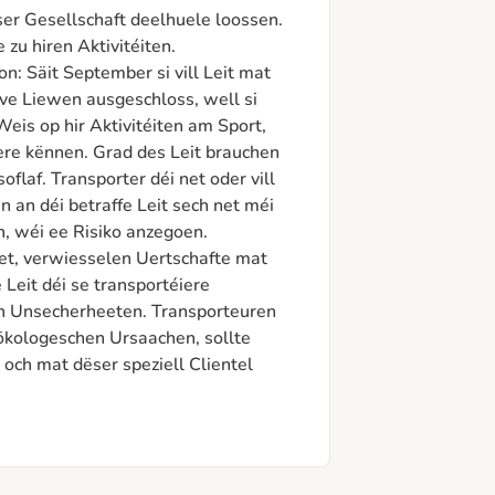
r Gesellschaft deelhuele loossen. 
u hiren Aktivitéiten.

on: Säit September si vill Leit mat 
e Liewen ausgeschloss, well si 
eis op hir Aktivitéiten am Sport, 
iere kënnen. Grad des Leit brauchen 
af. Transporter déi net oder vill 
 an déi betraffe Leit sech net méi 
, wéi ee Risiko anzegoen. 
et, verwiesselen Uertschafte mat 
it déi se transportéiere 
n Unsecherheeten. Transporteuren 
ökologeschen Ursaachen, sollte 
 och mat dëser speziell Clientel 