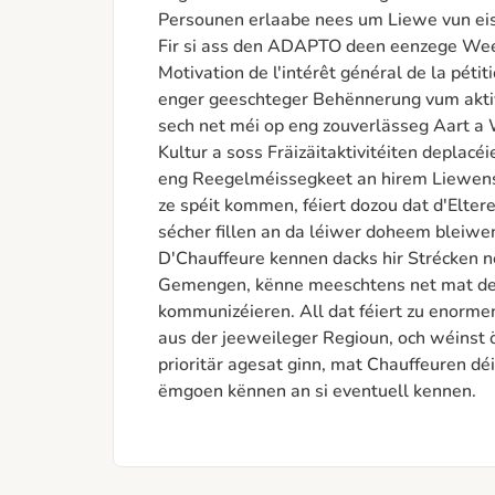
Persounen erlaabe nees um Liewe vun eise
Fir si ass den ADAPTO deen eenzege Wee z
Motivation de l'intérêt général de la pétiti
enger geeschteger Behënnerung vum aktiv
sech net méi op eng zouverlässeg Aart a W
Kultur a soss Fräizäitaktivitéiten deplacé
eng Reegelméissegkeet an hirem Liewensofl
ze spéit kommen, féiert dozou dat d'Elteren
sécher fillen an da léiwer doheem bleiwen
D'Chauffeure kennen dacks hir Strécken n
Gemengen, kënne meeschtens net mat de Le
kommunizéieren. All dat féiert zu enorme
aus der jeeweileger Regioun, och wéinst 
prioritär agesat ginn, mat Chauffeuren déi
ëmgoen kënnen an si eventuell kennen. 