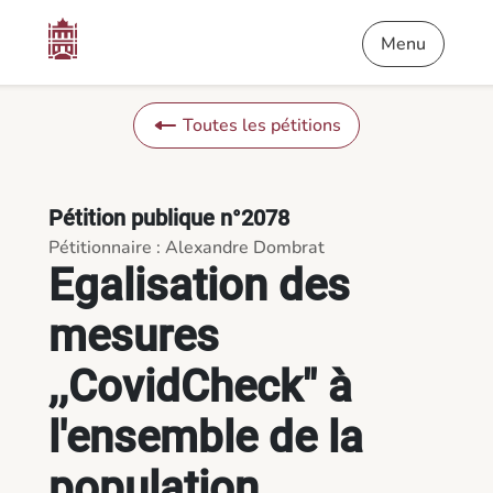
Contenu
Menu
Pied de page
Egalisation des mesures ,,CovidCheck" à l'ensemble de la popu
Menu
Toutes les pétitions
Pétition publique n°2078
Pétitionnaire : Alexandre Dombrat
Egalisation des
mesures
,,CovidCheck" à
l'ensemble de la
population