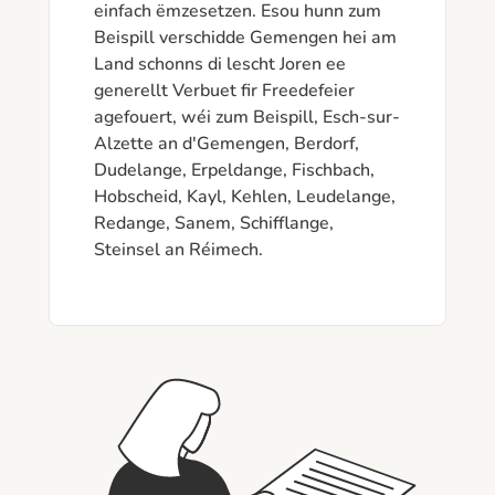
einfach ëmzesetzen. Esou hunn zum 
Beispill verschidde Gemengen hei am 
Land schonns di lescht Joren ee 
generellt Verbuet fir Freedefeier 
agefouert, wéi zum Beispill, Esch-sur-
Alzette an d'Gemengen, Berdorf, 
Dudelange, Erpeldange, Fischbach, 
Hobscheid, Kayl, Kehlen, Leudelange, 
Redange, Sanem, Schifflange, 
Steinsel an Réimech. 