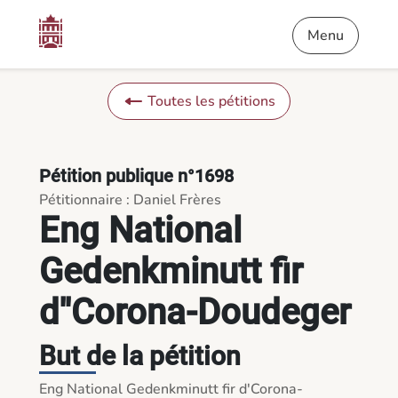
Contenu
Menu
Pied de page
Eng National Gedenkminutt fir d''Corona-Doudeger - Pétition
Menu
Toutes les pétitions
Pétition publique n°1698
Pétitionnaire : Daniel Frères
Eng National
Gedenkminutt fir
d''Corona-Doudeger
But de la pétition
Eng National Gedenkminutt fir d'Corona-