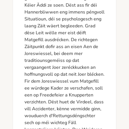
Kéier Äddi ze soen. Dëst ass fir déi 
Hannerbliwwen eng immens péngvoll 
Situatioun, déi se psychologesch eng 
laang Zäit wäert begleeden. Grad 
dëse Leit wëlle mer eist déift 
Matgefill ausdrécken. De richtegen 
Zäitpunkt dofir ass an eisen Aen de 
Joreswiessel, bei deem mer 
traditiounsgeméiss op dat 
vergaangent Joer zeréckkucken an 
hoffnungsvoll op dat neit Joer blécken. 
Fir dem Joreswiessel vum Matgefill 
ee würdege Kader ze verschafen, soll 
een op Freedefeier a Knupperten 
verzichten. Dëst huet de Virdeel, dass 
vill Accidenter, kënne vermidde ginn, 
wouduerch d'Rettungsdéngschter 
sech op méi wichteg Fäll 