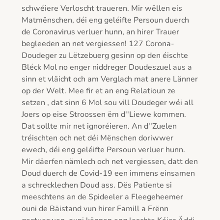
schwéiere Verloscht traueren. Mir wëllen eis 
Matmënschen, déi eng geléifte Persoun duerch 
de Coronavirus verluer hunn, an hirer Trauer 
begleeden an net vergiessen! 127 Corona-
Doudeger zu Lëtzebuerg gesinn op den éischte 
Bléck Mol no enger niddreger Doudeszuel aus a 
sinn et vläicht och am Verglach mat anere Länner 
op der Welt. Mee fir et an eng Relatioun ze 
setzen , dat sinn 6 Mol sou vill Doudeger wéi all 
Joers op eise Stroossen ëm d''Liewe kommen. 
Dat sollte mir net ignoréieren. An d''Zuelen 
tréischten och net déi Mënschen doriwwer 
ewech, déi eng geléifte Persoun verluer hunn. 
Mir däerfen nämlech och net vergiessen, datt den 
Doud duerch de Covid-19 een immens einsamen 
a schrecklechen Doud ass. Dës Patiente si 
meeschtens an de Spideeler a Fleegeheemer 
ouni de Bäistand vun hirer Famill a Frënn 