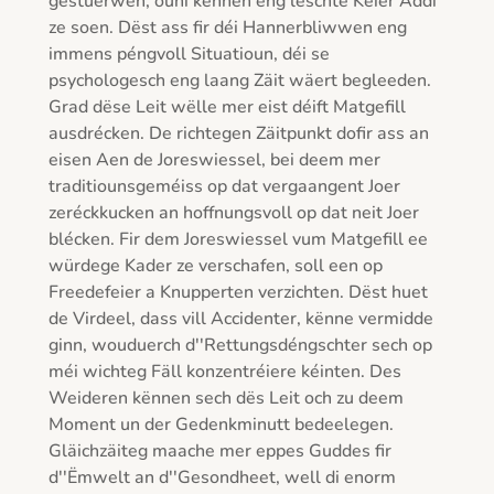
gestuerwen, ouni kënnen eng leschte Kéier Äddi 
ze soen. Dëst ass fir déi Hannerbliwwen eng 
immens péngvoll Situatioun, déi se 
psychologesch eng laang Zäit wäert begleeden. 
Grad dëse Leit wëlle mer eist déift Matgefill 
ausdrécken. De richtegen Zäitpunkt dofir ass an 
eisen Aen de Joreswiessel, bei deem mer 
traditiounsgeméiss op dat vergaangent Joer 
zeréckkucken an hoffnungsvoll op dat neit Joer 
blécken. Fir dem Joreswiessel vum Matgefill ee 
würdege Kader ze verschafen, soll een op 
Freedefeier a Knupperten verzichten. Dëst huet 
de Virdeel, dass vill Accidenter, kënne vermidde 
ginn, wouduerch d''Rettungsdéngschter sech op 
méi wichteg Fäll konzentréiere kéinten. Des 
Weideren kënnen sech dës Leit och zu deem 
Moment un der Gedenkminutt bedeelegen. 
Gläichzäiteg maache mer eppes Guddes fir 
d''Ëmwelt an d''Gesondheet, well di enorm 