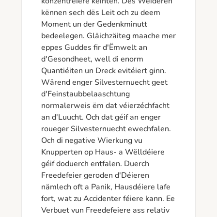
konzentréiere kéinten. Des Weideren 
kënnen sech dës Leit och zu deem 
Moment un der Gedenkminutt 
bedeelegen. Gläichzäiteg maache mer 
eppes Guddes fir d'Ëmwelt an 
d'Gesondheet, well di enorm 
Quantiéiten un Dreck evitéiert ginn. 
Wärend enger Silvesternuecht geet 
d'Feinstaubbelaaschtung 
normalerweis ëm dat véierzéchfacht 
an d'Luucht. Och dat géif an enger 
roueger Silvesternuecht ewechfalen. 
Och di negative Wierkung vu 
Knupperten op Haus- a Wëlldéiere 
géif doduerch entfalen. Duerch 
Freedefeier geroden d'Déieren 
nämlech oft a Panik, Hausdéiere lafe 
fort, wat zu Accidenter féiere kann. Ee 
Verbuet vun Freedefeiere ass relativ 