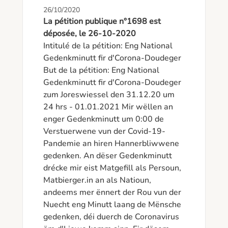
26/10/2020
La pétition publique n°1698 est
déposée, le 26-10-2020
Intitulé de la pétition: Eng National 
Gedenkminutt fir d'Corona-Doudeger 

But de la pétition: Eng National 
Gedenkminutt fir d'Corona-Doudeger 
zum Joreswiessel den 31.12.20 um 
24 hrs - 01.01.2021 Mir wëllen an 
enger Gedenkminutt um 0:00 de 
Verstuerwene vun der Covid-19-
Pandemie an hiren Hannerbliwwene 
gedenken. An dëser Gedenkminutt 
drécke mir eist Matgefill als Persoun, 
Matbierger.in an als Natioun, 
andeems mer ënnert der Rou vun der 
Nuecht eng Minutt laang de Mënsche 
gedenken, déi duerch de Coronavirus 