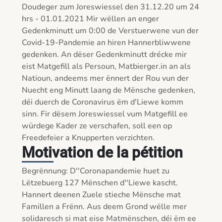
Doudeger zum Joreswiessel den 31.12.20 um 24 
hrs - 01.01.2021 Mir wëllen an enger 
Gedenkminutt um 0:00 de Verstuerwene vun der 
Covid-19-Pandemie an hiren Hannerbliwwene 
gedenken. An dëser Gedenkminutt drécke mir 
eist Matgefill als Persoun, Matbierger.in an als 
Natioun, andeems mer ënnert der Rou vun der 
Nuecht eng Minutt laang de Mënsche gedenken, 
déi duerch de Coronavirus ëm d'Liewe komm 
sinn. Fir dësem Joreswiessel vum Matgefill ee 
würdege Kader ze verschafen, soll een op 
Freedefeier a Knupperten verzichten.
Motivation de la pétition
Begrënnung: D''Coronapandemie huet zu 
Lëtzebuerg 127 Mënschen d''Liewe kascht. 
Hannert deenen Zuele stieche Mënsche mat 
Famillen a Frënn. Aus deem Grond wëlle mer 
solidaresch si mat eise Matmënschen, déi ëm ee 