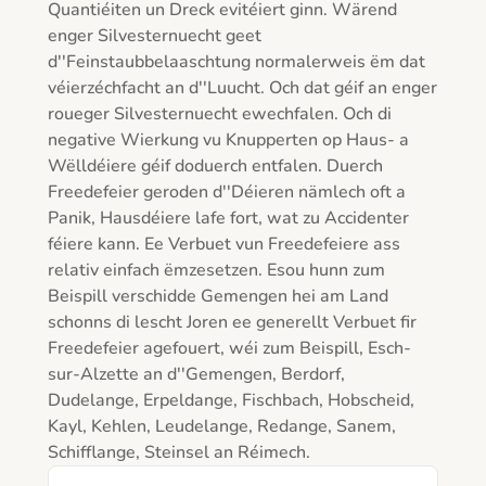
Quantiéiten un Dreck evitéiert ginn. Wärend 
enger Silvesternuecht geet 
d''Feinstaubbelaaschtung normalerweis ëm dat 
véierzéchfacht an d''Luucht. Och dat géif an enger 
roueger Silvesternuecht ewechfalen. Och di 
negative Wierkung vu Knupperten op Haus- a 
Wëlldéiere géif doduerch entfalen. Duerch 
Freedefeier geroden d''Déieren nämlech oft a 
Panik, Hausdéiere lafe fort, wat zu Accidenter 
féiere kann. Ee Verbuet vun Freedefeiere ass 
relativ einfach ëmzesetzen. Esou hunn zum 
Beispill verschidde Gemengen hei am Land 
schonns di lescht Joren ee generellt Verbuet fir 
Freedefeier agefouert, wéi zum Beispill, Esch-
sur-Alzette an d''Gemengen, Berdorf, 
Dudelange, Erpeldange, Fischbach, Hobscheid, 
Kayl, Kehlen, Leudelange, Redange, Sanem, 
Schifflange, Steinsel an Réimech. 