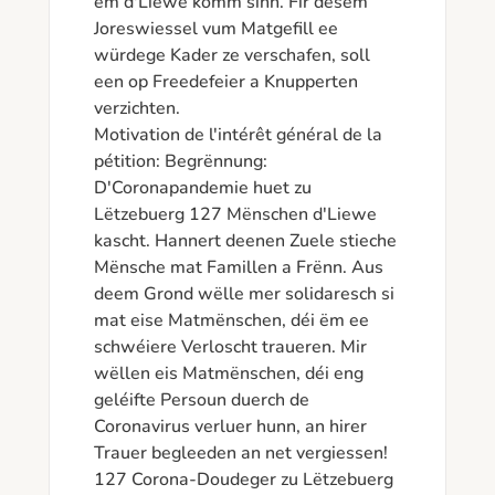
ëm d'Liewe komm sinn. Fir dësem 
Joreswiessel vum Matgefill ee 
würdege Kader ze verschafen, soll 
een op Freedefeier a Knupperten 
verzichten.

Motivation de l'intérêt général de la 
pétition: Begrënnung: 
D'Coronapandemie huet zu 
Lëtzebuerg 127 Mënschen d'Liewe 
kascht. Hannert deenen Zuele stieche 
Mënsche mat Famillen a Frënn. Aus 
deem Grond wëlle mer solidaresch si 
mat eise Matmënschen, déi ëm ee 
schwéiere Verloscht traueren. Mir 
wëllen eis Matmënschen, déi eng 
geléifte Persoun duerch de 
Coronavirus verluer hunn, an hirer 
Trauer begleeden an net vergiessen! 
127 Corona-Doudeger zu Lëtzebuerg 