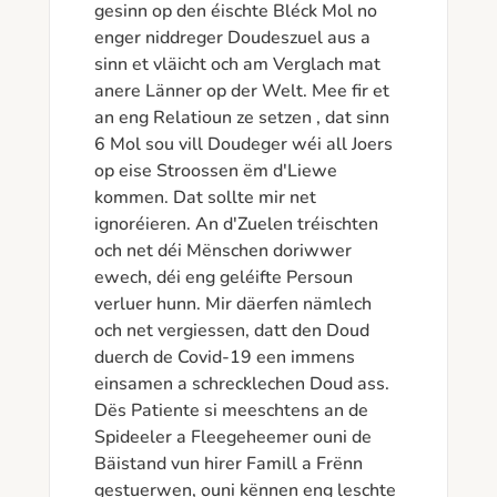
gesinn op den éischte Bléck Mol no 
enger niddreger Doudeszuel aus a 
sinn et vläicht och am Verglach mat 
anere Länner op der Welt. Mee fir et 
an eng Relatioun ze setzen , dat sinn 
6 Mol sou vill Doudeger wéi all Joers 
op eise Stroossen ëm d'Liewe 
kommen. Dat sollte mir net 
ignoréieren. An d'Zuelen tréischten 
och net déi Mënschen doriwwer 
ewech, déi eng geléifte Persoun 
verluer hunn. Mir däerfen nämlech 
och net vergiessen, datt den Doud 
duerch de Covid-19 een immens 
einsamen a schrecklechen Doud ass. 
Dës Patiente si meeschtens an de 
Spideeler a Fleegeheemer ouni de 
Bäistand vun hirer Famill a Frënn 
gestuerwen, ouni kënnen eng leschte 