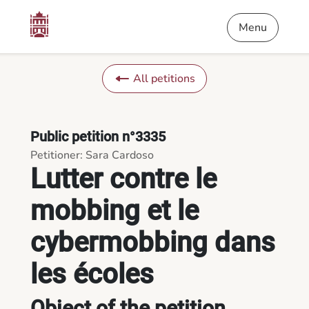
Content
Menu
Footer
Lutter contre le mobbing et le cybermobbing dans les écoles -
Menu
All petitions
Public petition n°3335
Petitioner: Sara Cardoso
Lutter contre le
mobbing et le
cybermobbing dans
les écoles
Object of the petition