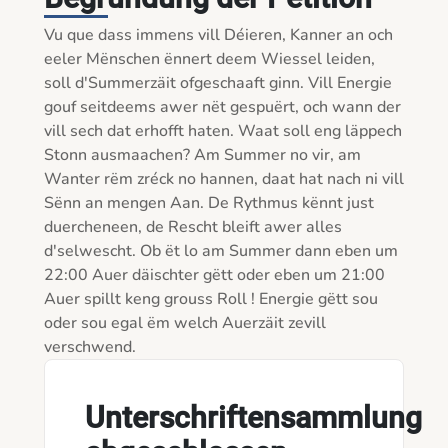
Vu que dass immens vill Déieren, Kanner an och 
eeler Mënschen ënnert deem Wiessel leiden, 
soll d'Summerzäit ofgeschaaft ginn. Vill Energie 
gouf seitdeems awer nët gespuërt, och wann der 
vill sech dat erhofft haten. Waat soll eng läppech 
Stonn ausmaachen? Am Summer no vir, am 
Wanter rëm zréck no hannen, daat hat nach ni vill 
Sënn an mengen Aan. De Rythmus kënnt just 
duercheneen, de Rescht bleift awer alles 
d'selwescht. Ob ët lo am Summer dann eben um 
22:00 Auer däischter gëtt oder eben um 21:00 
Auer spillt keng grouss Roll ! Energie gëtt sou 
oder sou egal ëm welch Auerzäit zevill 
Unterschriftensammlung