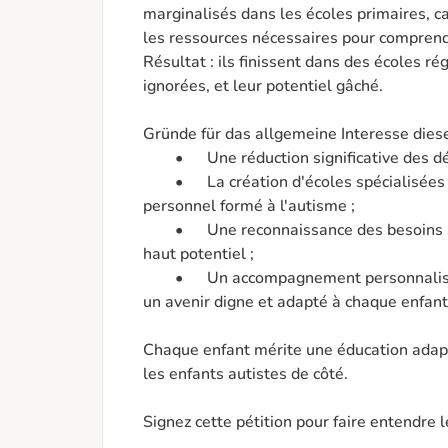
marginalisés dans les écoles primaires, car
les ressources nécessaires pour comprend
Résultat : ils finissent dans des écoles ré
ignorées, et leur potentiel gâché.

Gründe für das allgemeine Interesse diese
	•	Une réduction significative des délais de diagnostic de l'autisme ;

	•	La création d'écoles spécialisées ou de classes inclusives avec du 
personnel formé à l'autisme ;

	•	Une reconnaissance des besoins spécifiques des enfants autistes à 
haut potentiel ;

	•	Un accompagnement personnalisé dès la maternelle, pour garantir 
un avenir digne et adapté à chaque enfant.
Chaque enfant mérite une éducation adapt
les enfants autistes de côté.

Signez cette pétition pour faire entendre l