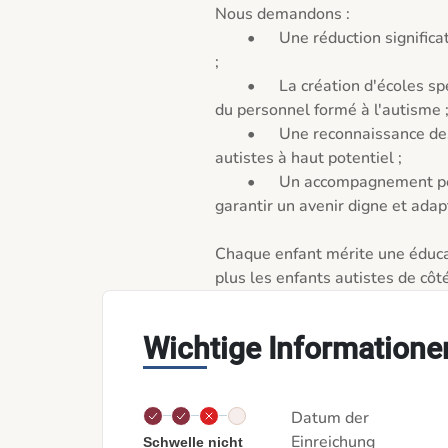
Nous demandons :

	•	Une réduction significative des délais de diagnostic de l'autisme 
;

	•	La création d'écoles spécialisées ou de classes inclusives avec 
du personnel formé à l'autisme ;
	•	Une reconnaissance des besoins spécifiques des enfants 
autistes à haut potentiel ;

	•	Un accompagnement personnalisé dès la maternelle, pour 
garantir un avenir digne et adap
Chaque enfant mérite une éducat
plus les enfants autistes de côté
Wichtige Informatione
Datum der
Einreichung
Schwelle nicht