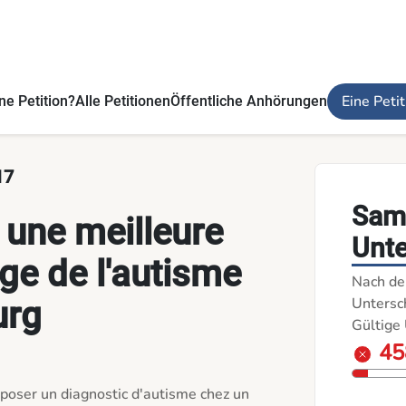
Luxembourg - Die Petitionen
Eine Peti
ne Petition?
Alle Petitionen
Öffentliche Anhörungen
17
Samm
 une meilleure
Unte
ge de l'autisme
Nach de
Untersch
urg
Gültige 
45
oser un diagnostic d'autisme chez un 