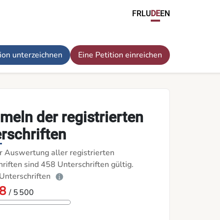
FR
LU
DE
EN
tion unterzeichnen
Eine Petition einreichen
eln der registrierten
rschriften
r Auswertung aller registrierten
riften sind 458 Unterschriften gültig.
Unterschriften
8
/ 5 500