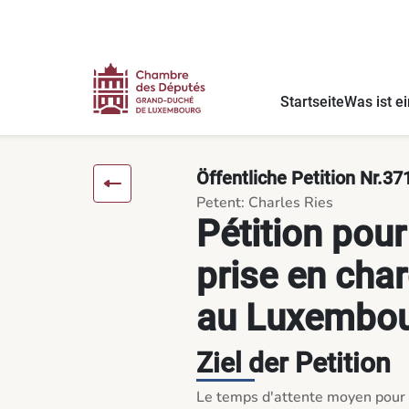
Inhalt
Menü
Fußnote
Pétition pour une meilleure prise en charge de l'autisme au 
Startseite
Was ist ei
Öffentliche Petition Nr.37
Petent: Charles Ries
Pétition pour
prise en char
au Luxembo
Ziel der Petition
Le temps d'attente moyen pour p