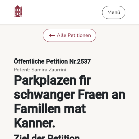
Inhalt
Menü
Fußnote
Parkplazen fir schwanger Fraen an Famillen mat Kanner. - Di
Menü
Alle Petitionen
Öffentliche Petition Nr.2537
Petent: Samira Zaurrini
Parkplazen fir
schwanger Fraen an
Famillen mat
Kanner.
Ziel der Petition